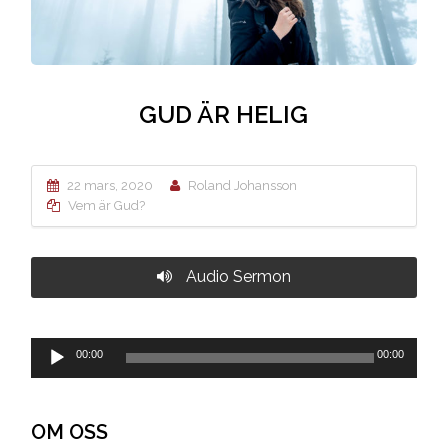
GUD ÄR HELIG
22 mars, 2020
Roland Johansson
Vem är Gud?
Audio Sermon
Ljudspelare
00:00
00:00
OM OSS