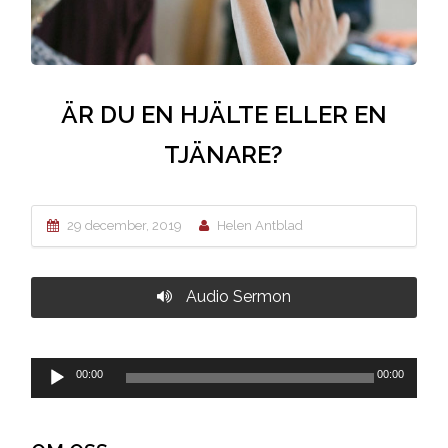
ÄR DU EN HJÄLTE ELLER EN
TJÄNARE?
29 december, 2019
Helen Antblad
Audio Sermon
Ljudspelare
00:00
00:00