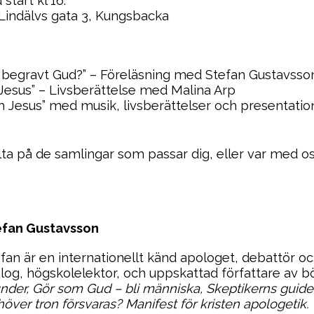
start kl 16.
 Lindälvs gata 3, Kungsbacka
 begravt Gud?” – Föreläsning med Stefan Gustavsso
ll Jesus” – Livsberättelse med Malina Arp
m Jesus” med musik, livsberättelser och presentati
lta på de samlingar som passar dig, eller var med 
efan Gustavsson
fan är en internationellt känd apologet, debattör oc
log, högskolelektor, och uppskattad författare av 
nder, Gör som Gud – bli människa, Skeptikerns guide t
över tron försvaras? Manifest för kristen apologetik.