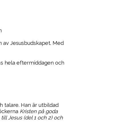
n
on av Jesusbudskapet. Med
oss hela eftermiddagen och
h talare. Han är utbildad
böckerna
Kristen på goda
ill Jesus (del 1 och 2) och