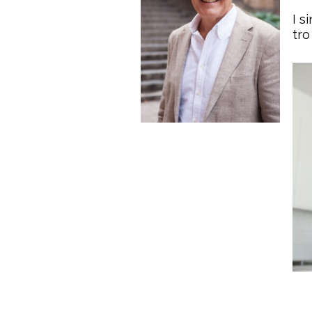
I s
tro