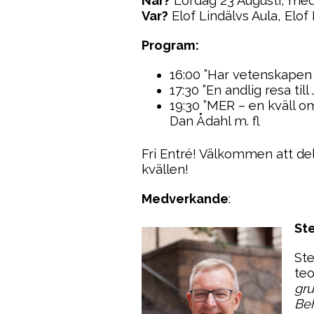
När?
Lördag 23 Augusti, med 
Var?
Elof Lindälvs Aula, Elof
Program:
16:00 ”Har vetenskapen
17:30 ”En andlig resa ti
19:30 ”MER – en kväll o
Dan Ådahl m. fl
Fri Entré! Välkommen att de
kvällen!
Medverkande
:
St
Ste
teo
gru
Beh