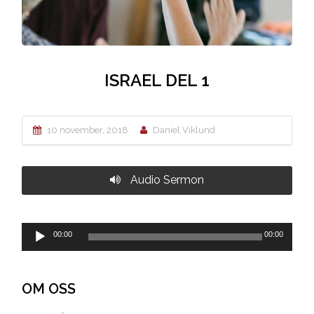
ISRAEL DEL 1
10 november, 2018
Daniel Viklund
Audio Sermon
Ljudspelare
00:00
00:00
OM OSS