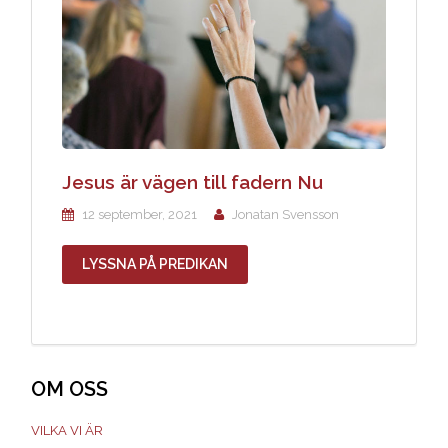
Jesus är vägen till fadern Nu
12 september, 2021
Jonatan Svensson
LYSSNA PÅ PREDIKAN
OM OSS
VILKA VI ÄR